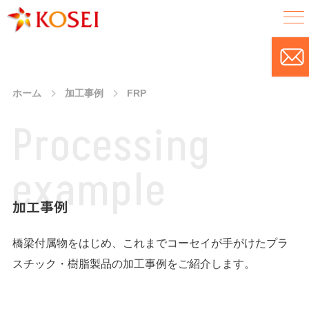
ホーム
加工事例
FRP
P
r
o
c
e
s
s
i
n
g
e
x
a
m
p
l
e
加工事例
橋梁付属物をはじめ、これまでコーセイが手がけたプラ
スチック・樹脂製品の加工事例をご紹介します。