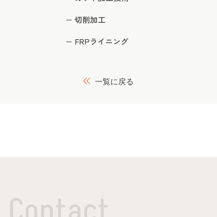
切削加工
FRPライニング
一覧に戻る
C
o
n
t
a
c
t