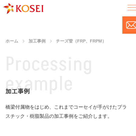
ホーム
加工事例
チーズ管（FRP、FRPM）
P
r
o
c
e
s
s
i
n
g
e
x
a
m
p
l
e
加工事例
橋梁付属物をはじめ、これまでコーセイが手がけたプラ
スチック・樹脂製品の加工事例をご紹介します。