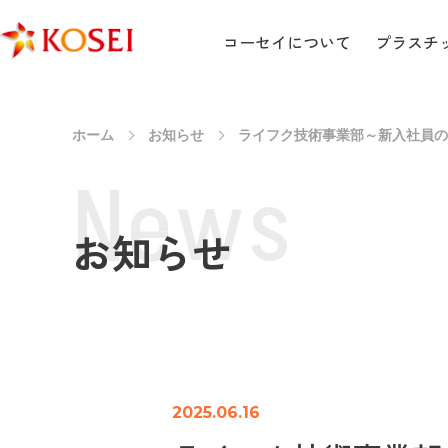
コーセイについて
プラスチ
ホーム
お知らせ
ライフク技術事業部～新入社員の
プラスチック加工技術TOP
N
e
w
s
素材から見る
お知らせ
塩ビ（PVC）加工
FRP加工
2025.06.16