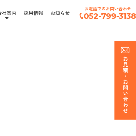
お電話でのお問い合わせ
会社案内
採用情報
お知らせ
052-799-3138
技術から見る
経営理念
取引実績
アクセス
カット加工
熱加工
プラスチック溶接加工
切削加工