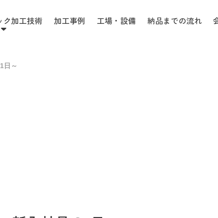
ック加工技術
加工事例
工場・設備
納品までの流れ
1日～
会社案内
会社概要
PE・PP加工
各種材質(樹脂・金属・ゴム・他)
加工